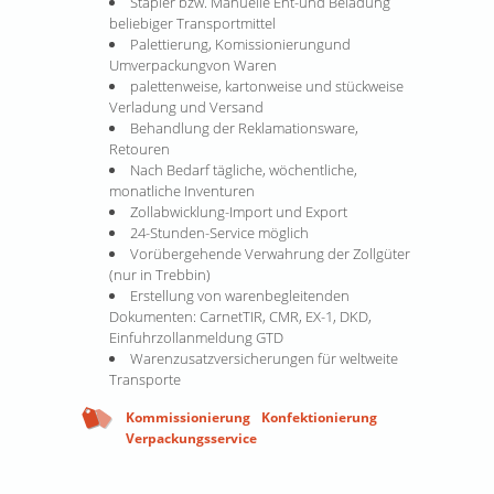
Stapler bzw. Manuelle Ent-und Beladung
beliebiger Transportmittel
Palettierung, Komissionierungund
Umverpackungvon Waren
palettenweise, kartonweise und stückweise
Verladung und Versand
Behandlung der Reklamationsware,
Retouren
Nach Bedarf tägliche, wöchentliche,
monatliche Inventuren
Zollabwicklung-Import und Export
24-Stunden-Service möglich
Vorübergehende Verwahrung der Zollgüter
(nur in Trebbin)
Erstellung von warenbegleitenden
Dokumenten: CarnetTIR, CMR, EX-1, DKD,
Einfuhrzollanmeldung GTD
Warenzusatzversicherungen für weltweite
Transporte
Kommissionierung
Konfektionierung
Verpackungsservice